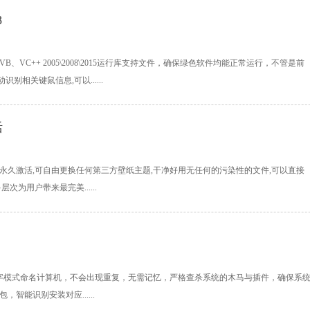
8
集成VB、VC++ 2005\2008\2015运行库支持文件，确保绿色软件均能正常运行，不管是前
相关键鼠信息,可以......
活
免激活系统永久激活,可自由更换任何第三方壁纸主题,干净好用无任何的污染性的文件,可以直接
为用户带来最完美......
安装日期数字模式命名计算机，不会出现重复，无需记忆，严格查杀系统的木马与插件，确保系
智能识别安装对应......