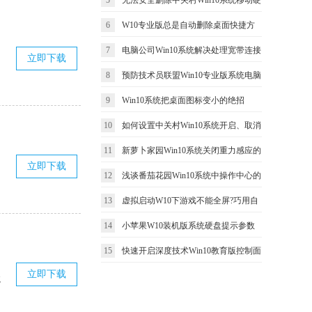
5
无法安全删除中关村Win10系统移动硬
D盘节省C盘空间的方法
6
W10专业版总是自动删除桌面快捷方
盘的解决方法
7
电脑公司Win10系统解决处理宽带连接
式的应对措施
立即下载
8
预防技术员联盟Win10专业版系统电脑
错误651的问题
9
Win10系统把桌面图标变小的绝招
发生蓝屏的要领一
10
如何设置中关村Win10系统开启、取消
11
新萝卜家园Win10系统关闭重力感应的
磁盘碎片整理计划任务
立即下载
12
浅谈番茄花园Win10系统中操作中心的
方法 怎么关闭重力感应
13
虚拟启动W10下游戏不能全屏?巧用自
功能应用
14
小苹果W10装机版系统硬盘提示参数
带设置
15
快速开启深度技术Win10教育版控制面
错误如何解决？
立即下载
板三大方法
统