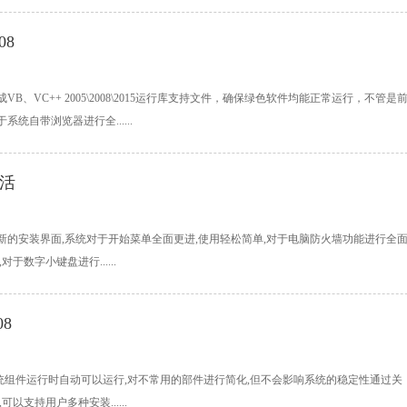
08
集成VB、VC++ 2005\2008\2015运行库支持文件，确保绿色软件均能正常运行，不管是
统自带浏览器进行全......
激活
免激活全新的安装界面,系统对于开始菜单全面更进,使用轻松简单,对于电脑防火墙功能进行全
数字小键盘进行......
8
.08系统组件运行时自动可以运行,对不常用的部件进行简化,但不会影响系统的稳定性通过关
以支持用户多种安装......