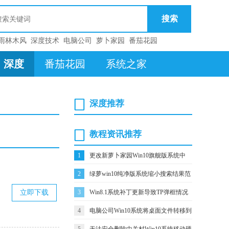
搜索
雨林木风
深度技术
电脑公司
萝卜家园
番茄花园
深度
番茄花园
系统之家
深度推荐
教程资讯推荐
1
更改新萝卜家园Win10旗舰版系统中
2
绿萝win10纯净版系统缩小搜索结果范
QQ截图快捷键的设置方法
立即下载
3
Win8.1系统补丁更新导致TP弹框情况
围的技巧
4
电脑公司Win10系统将桌面文件转移到
说明